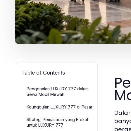
Table of Contents
Pe
Mo
Pengenalan LUXURY 777 dalam
Sewa Mobil Mewah
Keunggulan LUXURY 777 di Pasar
Dalam
Strategi Pemasaran yang Efektif
banya
untuk LUXURY 777
berge