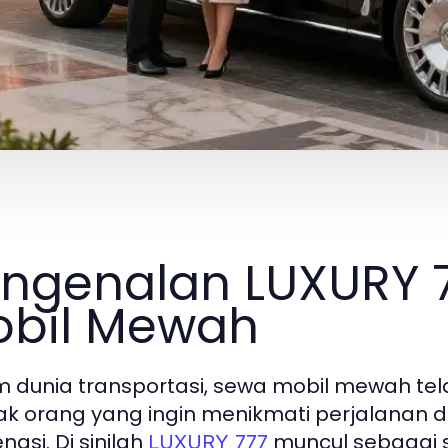
ngenalan LUXURY 
bil Mewah
 dunia transportasi, sewa mobil mewah tela
k orang yang ingin menikmati perjalanan 
ngsi. Di sinilah
muncul sebagai 
LUXURY 777