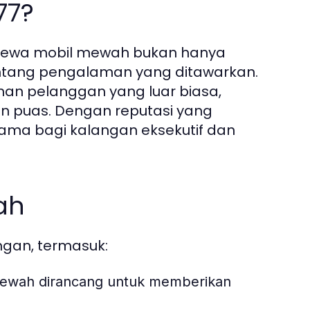
77?
nyewa mobil mewah bukan hanya
entang pengalaman yang ditawarkan.
an pelanggan yang luar biasa,
n puas. Dengan reputasi yang
ama bagi kalangan eksekutif dan
ah
gan, termasuk:
ewah dirancang untuk memberikan