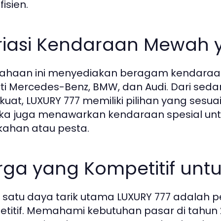
isien.
riasi Kendaraan Mewah 
ahaan ini menyediakan beragam kendaraa
ti Mercedes-Benz, BMW, dan Audi. Dari se
kuat, LUXURY 777 memiliki pilihan yang sesuai
a juga menawarkan kendaraan spesial untu
kahan atau pesta.
rga yang Kompetitif unt
 satu daya tarik utama LUXURY 777 adalah
titif. Memahami kebutuhan pasar di tahu