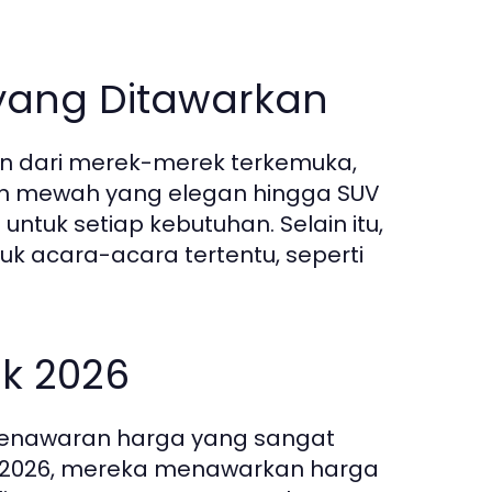
yang Ditawarkan
n dari merek-merek terkemuka,
dan mewah yang elegan hingga SUV
 untuk setiap kebutuhan. Selain itu,
k acara-acara tertentu, seperti
uk 2026
 penawaran harga yang sangat
n 2026, mereka menawarkan harga