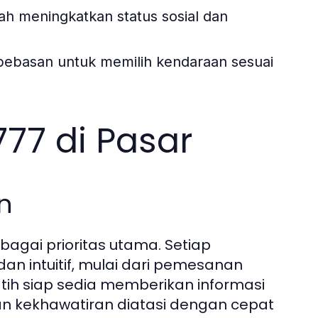
 meningkatkan status sosial dan
basan untuk memilih kendaraan sesuai
77 di Pasar
n
gai prioritas utama. Setiap
 intuitif, mulai dari pemesanan
tih siap sedia memberikan informasi
 kekhawatiran diatasi dengan cepat