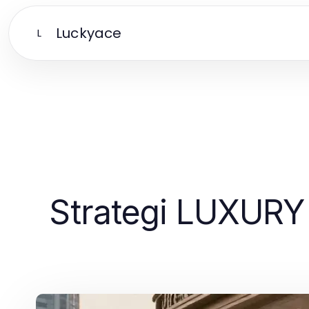
Luckyace
L
Strategi LUXURY