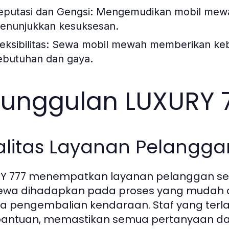
eputasi dan Gengsi:
Mengemudikan mobil mewah
enunjukkan kesuksesan.
eksibilitas:
Sewa mobil mewah memberikan kebe
ebutuhan dan gaya.
unggulan LUXURY 7
alitas Layanan Pelangga
Y 777 menempatkan layanan pelanggan seba
wa dihadapkan pada proses yang mudah dan
a pengembalian kendaraan. Staf yang terla
antuan, memastikan semua pertanyaan dan