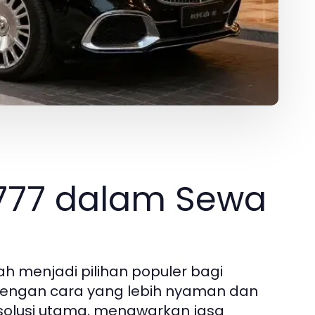
777 dalam Sewa
h menjadi pilihan populer bagi
dengan cara yang lebih nyaman dan
solusi utama, menawarkan jasa