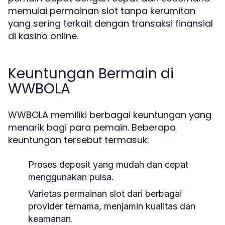
memulai permainan slot tanpa kerumitan
yang sering terkait dengan transaksi finansial
di kasino online.
Keuntungan Bermain di
WWBOLA
WWBOLA memiliki berbagai keuntungan yang
menarik bagi para pemain. Beberapa
keuntungan tersebut termasuk:
Proses deposit yang mudah dan cepat
menggunakan pulsa.
Varietas permainan slot dari berbagai
provider ternama, menjamin kualitas dan
keamanan.