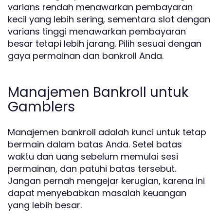
varians rendah menawarkan pembayaran
kecil yang lebih sering, sementara slot dengan
varians tinggi menawarkan pembayaran
besar tetapi lebih jarang. Pilih sesuai dengan
gaya permainan dan bankroll Anda.
Manajemen Bankroll untuk
Gamblers
Manajemen bankroll adalah kunci untuk tetap
bermain dalam batas Anda. Setel batas
waktu dan uang sebelum memulai sesi
permainan, dan patuhi batas tersebut.
Jangan pernah mengejar kerugian, karena ini
dapat menyebabkan masalah keuangan
yang lebih besar.