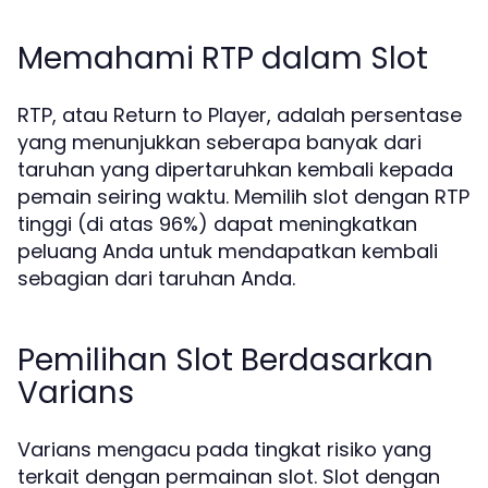
Memahami RTP dalam Slot
RTP, atau Return to Player, adalah persentase
yang menunjukkan seberapa banyak dari
taruhan yang dipertaruhkan kembali kepada
pemain seiring waktu. Memilih slot dengan RTP
tinggi (di atas 96%) dapat meningkatkan
peluang Anda untuk mendapatkan kembali
sebagian dari taruhan Anda.
Pemilihan Slot Berdasarkan
Varians
Varians mengacu pada tingkat risiko yang
terkait dengan permainan slot. Slot dengan