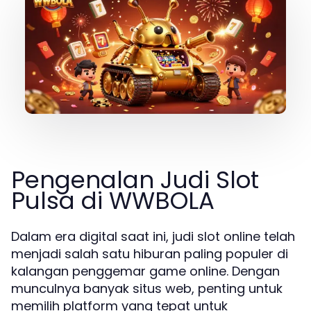
Pengenalan Judi Slot
Pulsa di WWBOLA
Dalam era digital saat ini, judi slot online telah
menjadi salah satu hiburan paling populer di
kalangan penggemar game online. Dengan
munculnya banyak situs web, penting untuk
memilih platform yang tepat untuk