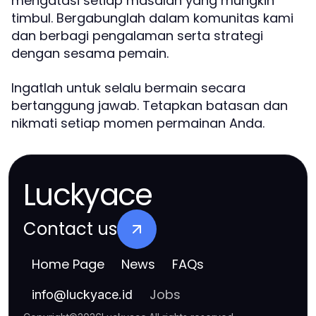
mengatasi setiap masalah yang mungkin
timbul. Bergabunglah dalam komunitas kami
dan berbagi pengalaman serta strategi
dengan sesama pemain.
Ingatlah untuk selalu bermain secara
bertanggung jawab. Tetapkan batasan dan
nikmati setiap momen permainan Anda.
Luckyace
Contact us
Home Page
News
FAQs
Jobs
info
@
luckyace.id