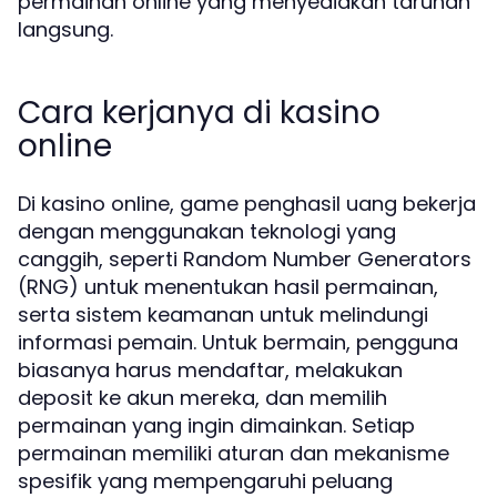
permainan online yang menyediakan taruhan
langsung.
Cara kerjanya di kasino
online
Di kasino online, game penghasil uang bekerja
dengan menggunakan teknologi yang
canggih, seperti Random Number Generators
(RNG) untuk menentukan hasil permainan,
serta sistem keamanan untuk melindungi
informasi pemain. Untuk bermain, pengguna
biasanya harus mendaftar, melakukan
deposit ke akun mereka, dan memilih
permainan yang ingin dimainkan. Setiap
permainan memiliki aturan dan mekanisme
spesifik yang mempengaruhi peluang