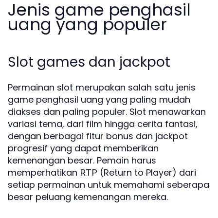
Jenis game penghasil
uang yang populer
Slot games dan jackpot
Permainan slot merupakan salah satu jenis
game penghasil uang yang paling mudah
diakses dan paling populer. Slot menawarkan
variasi tema, dari film hingga cerita fantasi,
dengan berbagai fitur bonus dan jackpot
progresif yang dapat memberikan
kemenangan besar. Pemain harus
memperhatikan
(Return to Player) dari
RTP
setiap permainan untuk memahami seberapa
besar peluang kemenangan mereka.