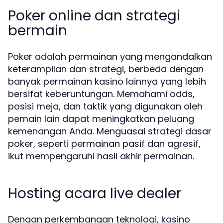
Poker online dan strategi
bermain
Poker adalah permainan yang mengandalkan
keterampilan dan strategi, berbeda dengan
banyak permainan kasino lainnya yang lebih
bersifat keberuntungan. Memahami odds,
posisi meja, dan taktik yang digunakan oleh
pemain lain dapat meningkatkan peluang
kemenangan Anda. Menguasai strategi dasar
poker, seperti permainan pasif dan agresif,
ikut mempengaruhi hasil akhir permainan.
Hosting acara live dealer
Dengan perkembangan teknologi, kasino