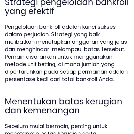
Strategi pengelolaan bankroll
yang efektif
Pengelolaan bankroll adalah kunci sukses
dalam perjudian. Strategi yang baik
melibatkan menetapkan anggaran yang jelas
dan menghindari melampaui batas tersebut.
Pemain disarankan untuk menggunakan
metode
, di mana jumlah yang
unit betting
dipertaruhkan pada setiap permainan adalah
persentase kecil dari total bankroll Anda.
Menentukan batas kerugian
dan kemenangan
Sebelum mulai bermain, penting untuk
menetapkan batas kerugian serta