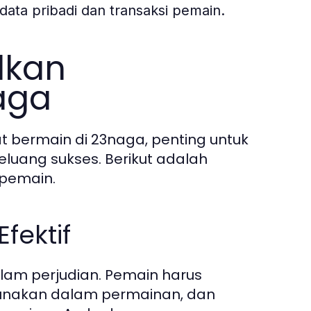
ata pribadi dan transaksi pemain.
lkan
aga
bermain di 23naga, penting untuk
luang sukses. Berikut adalah
pemain.
fektif
lam perjudian. Pemain harus
unakan dalam permainan, dan