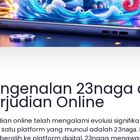
ngenalan 23naga 
rjudian Online
dian online telah mengalami evolusi signifi
 satu platform yang muncul adalah
.
23naga
beralih ke platform digital, 23naga mena