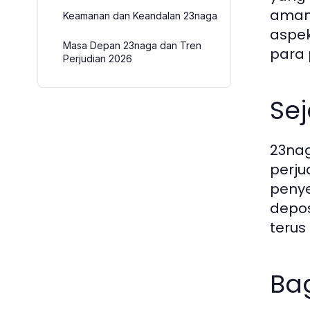
aman,
Keamanan dan Keandalan 23naga
aspek
Masa Depan 23naga dan Tren
para
Perjudian 2026
Se
23nag
perju
penye
depos
terus
Ba