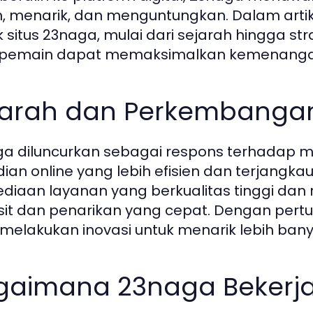
 menarik, dan menguntungkan. Dalam artike
 situs 23naga, mulai dari sejarah hingga s
 pemain dapat memaksimalkan kemenanga
jarah dan Perkembanga
a diluncurkan sebagai respons terhadap 
dian online yang lebih efisien dan terjangkau.
diaan layanan yang berkualitas tinggi da
it dan penarikan yang cepat. Dengan pert
 melakukan inovasi untuk menarik lebih ban
gaimana 23naga Bekerja