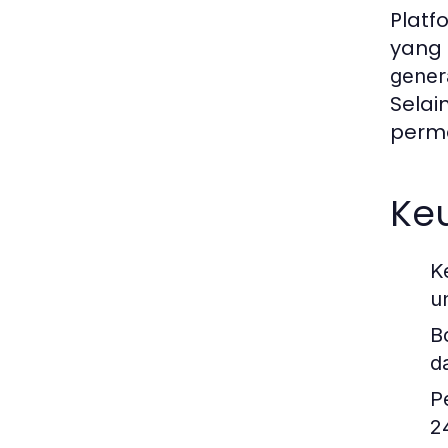
Platf
yang
gener
Selain
perma
Ke
K
u
B
d
P
2