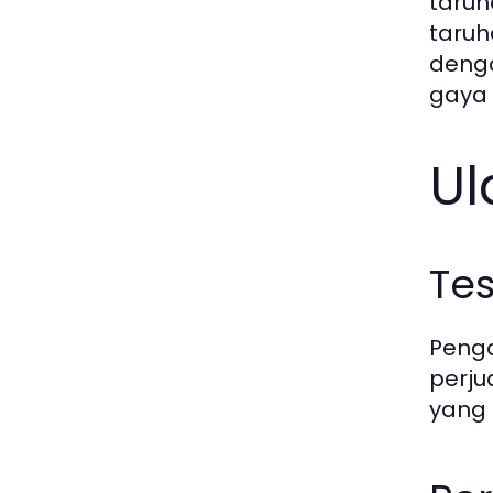
taruh
taruh
denga
gaya 
Ul
Tes
Penga
perju
yang 