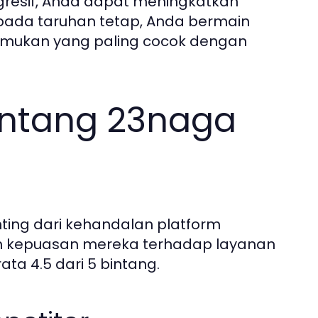
ogresif, Anda dapat meningkatkan
ada taruhan tetap, Anda bermain
Temukan yang paling cocok dengan
entang 23naga
ing dari kehandalan platform
an kepuasan mereka terhadap layanan
ta 4.5 dari 5 bintang.