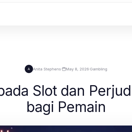
Anita Stephens
·
May 8, 2026
·
Gambling
A
da Slot dan Perjudi
bagi Pemain