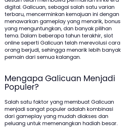
digital. Galicuan, sebagai salah satu varian
terbaru, mencerminkan kemajuan ini dengan
menawarkan gameplay yang menarik, bonus
yang menguntungkan, dan banyak pilihan
tema. Dalam beberapa tahun terakhir, slot
online seperti Galicuan telah merevolusi cara
orang berjudi, sehingga menarik lebih banyak
pemain dari semua kalangan.
Mengapa Galicuan Menjadi
Populer?
Salah satu faktor yang membuat Galicuan
menjadi sangat populer adalah kombinasi
dari gameplay yang mudah diakses dan
peluang untuk memenangkan hadiah besar.