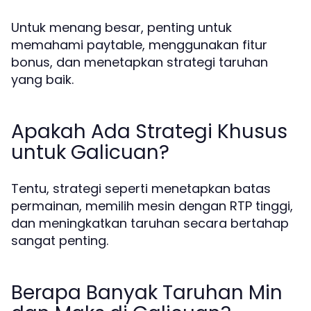
Untuk menang besar, penting untuk
memahami paytable, menggunakan fitur
bonus, dan menetapkan strategi taruhan
yang baik.
Apakah Ada Strategi Khusus
untuk Galicuan?
Tentu, strategi seperti menetapkan batas
permainan, memilih mesin dengan RTP tinggi,
dan meningkatkan taruhan secara bertahap
sangat penting.
Berapa Banyak Taruhan Min