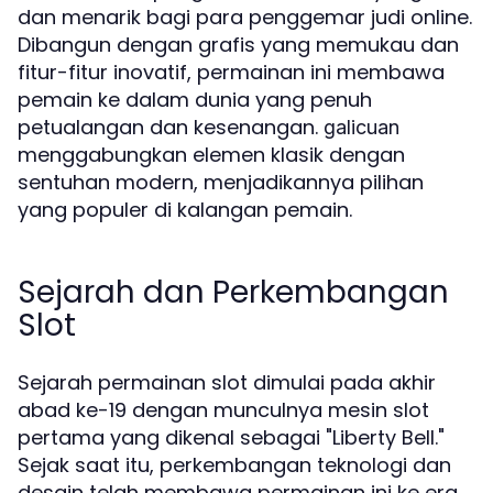
dan menarik bagi para penggemar judi online.
Dibangun dengan grafis yang memukau dan
fitur-fitur inovatif, permainan ini membawa
pemain ke dalam dunia yang penuh
petualangan dan kesenangan.
galicuan
menggabungkan elemen klasik dengan
sentuhan modern, menjadikannya pilihan
yang populer di kalangan pemain.
Sejarah dan Perkembangan
Slot
Sejarah permainan slot dimulai pada akhir
abad ke-19 dengan munculnya mesin slot
pertama yang dikenal sebagai "Liberty Bell."
Sejak saat itu, perkembangan teknologi dan
desain telah membawa permainan ini ke era