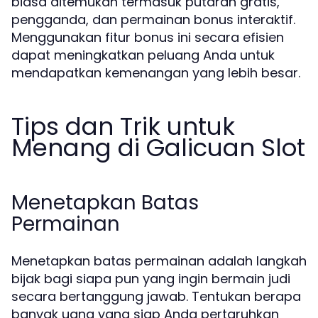
biasa ditemukan termasuk putaran gratis,
pengganda, dan permainan bonus interaktif.
Menggunakan fitur bonus ini secara efisien
dapat meningkatkan peluang Anda untuk
mendapatkan kemenangan yang lebih besar.
Tips dan Trik untuk
Menang di Galicuan Slot
Menetapkan Batas
Permainan
Menetapkan batas permainan adalah langkah
bijak bagi siapa pun yang ingin bermain judi
secara bertanggung jawab. Tentukan berapa
banyak uang yang siap Anda pertaruhkan