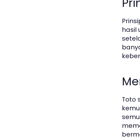
Pr
Prins
hasil
setel
banya
keber
Me
Toto 
kemu
semua
meme
berma