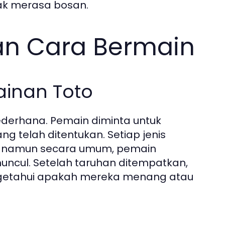
ak merasa bosan.
an Cara Bermain
inan Toto
ederhana. Pemain diminta untuk
g telah ditentukan. Setiap jenis
ik, namun secara umum, pemain
ncul. Setelah taruhan ditempatkan,
ngetahui apakah mereka menang atau