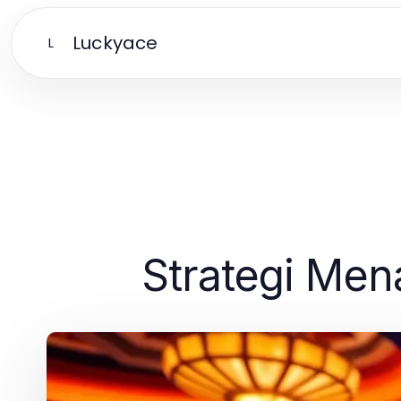
Luckyace
L
Strategi Men