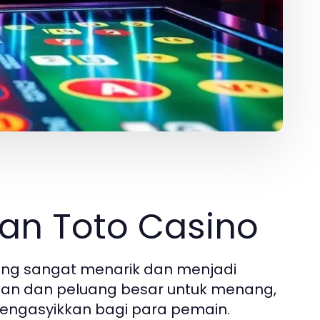
an Toto Casino
ang sangat menarik dan menjadi
lihan dan peluang besar untuk menang,
ngasyikkan bagi para pemain.