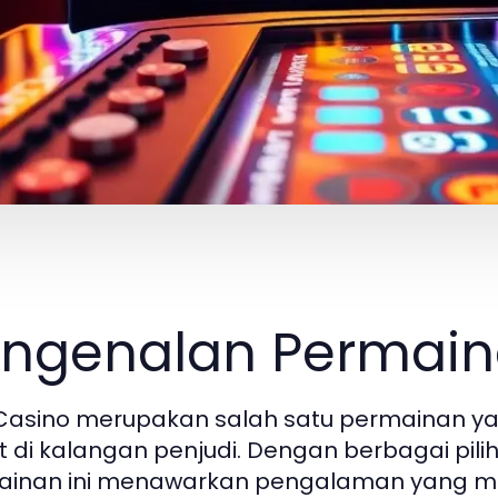
ngenalan Permain
Casino merupakan salah satu permainan y
it di kalangan penjudi. Dengan berbagai pi
ainan ini menawarkan pengalaman yang me