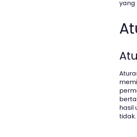
yang 
At
At
Atura
memil
perma
berta
hasil
tidak.