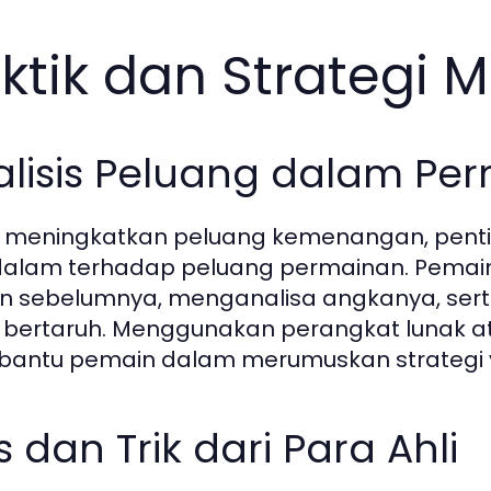
ktik dan Strategi
alisis Peluang dalam Pe
 meningkatkan peluang kemenangan, pentin
lam terhadap peluang permainan. Pemain 
n sebelumnya, menganalisa angkanya, ser
 bertaruh. Menggunakan perangkat lunak ata
ntu pemain dalam merumuskan strategi ya
s dan Trik dari Para Ahli