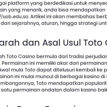
ai platform yang berdedikasi untuk meny
in yang menarik, anda bisa mendapatkan le
. Artikel ini akan membahas ber
://uob.edu.so
 dari sejarahnya, aturan, hingga strategi u
arah dan Asal Usul Toto
ah Toto Casino bermula dari tradisi perjud
 Permainan ini memiliki akar dari permaina
 Awal mula Toto dapat ditelusuri kembali k
inan ini mulai muncul di berbagai kasino di
mbangannya, Toto mendapatkan popularit
 satu permainan andalan dalam kasino baik 