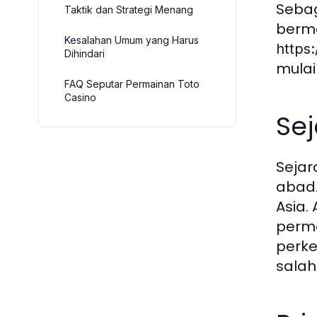
Sebag
Taktik dan Strategi Menang
berma
Kesalahan Umum yang Harus
https
Dihindari
mulai
FAQ Seputar Permainan Toto
Casino
Sej
Sejar
abad.
Asia.
perma
perke
salah