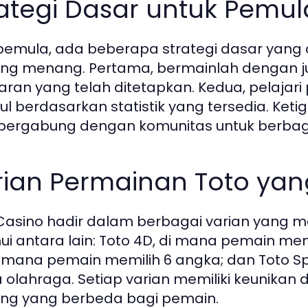
rategi Dasar untuk Pemul
pemula, ada beberapa strategi dasar yang
ng menang. Pertama, bermainlah dengan ju
ran yang telah ditetapkan. Kedua, pelajari
l berdasarkan statistik yang tersedia. Ket
bergabung dengan komunitas untuk berbag
rian Permainan Toto ya
Casino hadir dalam berbagai varian yang 
ui antara lain: Toto 4D, di mana pemain mem
i mana pemain memilih 6 angka; dan Toto S
 olahraga. Setiap varian memiliki keunikan 
ng yang berbeda bagi pemain.