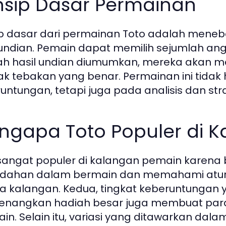
insip Dasar Permainan
ip dasar dari permainan Toto adalah men
 undian. Pemain dapat memilih sejumlah ang
ah hasil undian diumumkan, mereka akan 
k tebakan yang benar. Permainan ini tida
untungan, tetapi juga pada analisis dan s
ngapa Toto Populer di 
sangat populer di kalangan pemain karena
dahan dalam bermain dan memahami atur
 kalangan. Kedua, tingkat keberuntungan y
nangkan hadiah besar juga membuat para 
in. Selain itu, variasi yang ditawarkan da