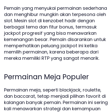
Pemain yang menyukai permainan sederhana
dan menghibur mungkin akan terpesona oleh
slot. Mesin slot di kenzobet hadir dengan
berbagai tema dan fitur bonus, termasuk
jackpot progresif yang bisa menawarkan
kemenangan besar. Pemain disarankan untuk
memperhatikan peluang jackpot ini ketika
memilih permainan, karena beberapa dari
mereka memiliki RTP yang sangat menarik.
Permainan Meja Populer
Permainan meja, seperti blackjack, roulette,
dan baccarat, tetap menjadi pilihan favorit di
kalangan banyak pemain. Permainan ini sering
kali menawarkan strategi dan kemampuan