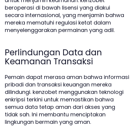
untuk menjamin keamanan. kenzobet
beroperasi di bawah lisensi yang diakui
secara internasional, yang menjamin bahwa
mereka mematuhi regulasi ketat dalam
menyelenggarakan permainan yang adil.
Perlindungan Data dan
Keamanan Transaksi
Pemain dapat merasa aman bahwa informasi
pribadi dan transaksi keuangan mereka
dilindungi. kenzobet menggunakan teknologi
enkripsi terkini untuk memastikan bahwa
semua data tetap aman dari akses yang
tidak sah. Ini membantu menciptakan
lingkungan bermain yang aman.