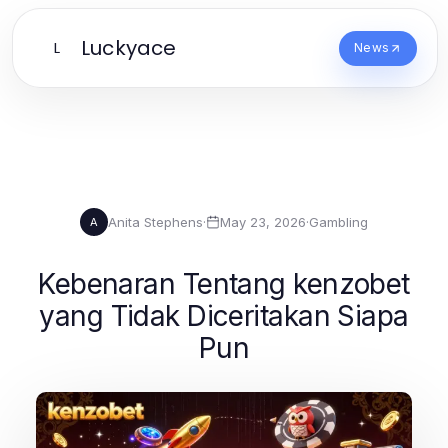
Luckyace
L
News
Anita Stephens
·
May 23, 2026
·
Gambling
A
Kebenaran Tentang kenzobet
yang Tidak Diceritakan Siapa
Pun