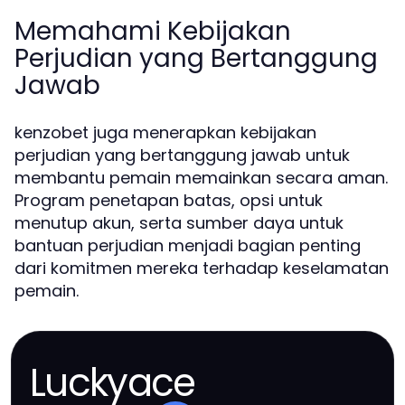
Memahami Kebijakan
Perjudian yang Bertanggung
Jawab
kenzobet juga menerapkan kebijakan
perjudian yang bertanggung jawab untuk
membantu pemain memainkan secara aman.
Program penetapan batas, opsi untuk
menutup akun, serta sumber daya untuk
bantuan perjudian menjadi bagian penting
dari komitmen mereka terhadap keselamatan
pemain.
Luckyace