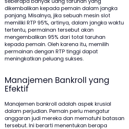
seberapa banyak uang taruhan yang
dikembalikan kepada pemain dalam jangka
panjang. Misalnya, jika sebuah mesin slot
memiliki RTP 95%, artinya, dalam jangka waktu
tertentu, permainan tersebut akan
mengembalikan 95% dari total taruhan
kepada pemain. Oleh karena itu, memilih
permainan dengan RTP tinggi dapat
meningkatkan peluang sukses.
Manajemen Bankroll yang
Efektif
Manajemen bankroll adalah aspek krusial
dalam perjudian. Pemain perlu mengatur
anggaran judi mereka dan mematuhi batasan
tersebut. Ini berarti menentukan berapa