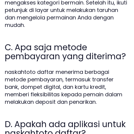
mengakses kategori bermain. Setelah itu, ikuti
petunjuk di layar untuk melakukan taruhan
dan mengelola permainan Anda dengan
mudah.
C. Apa saja metode
pembayaran yang diterima?
naskahtoto daftar menerima berbagai
metode pembayaran, termasuk transfer
bank, dompet digital, dan kartu kredit,
memberi fleksibilitas kepada pemain dalam
melakukan deposit dan penarikan.
D. Apakah ada aplikasi untuk
naskahtoto daftar?