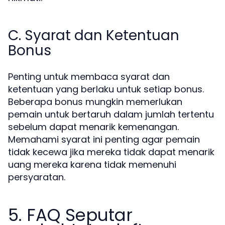
C. Syarat dan Ketentuan
Bonus
Penting untuk membaca syarat dan
ketentuan yang berlaku untuk setiap bonus.
Beberapa bonus mungkin memerlukan
pemain untuk bertaruh dalam jumlah tertentu
sebelum dapat menarik kemenangan.
Memahami syarat ini penting agar pemain
tidak kecewa jika mereka tidak dapat menarik
uang mereka karena tidak memenuhi
persyaratan.
5. FAQ Seputar