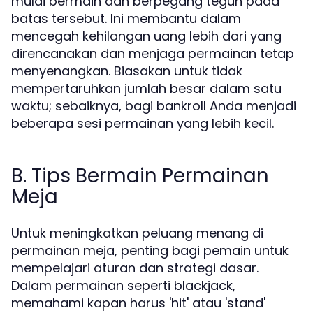
mulai bermain dan berpegang teguh pada
batas tersebut. Ini membantu dalam
mencegah kehilangan uang lebih dari yang
direncanakan dan menjaga permainan tetap
menyenangkan. Biasakan untuk tidak
mempertaruhkan jumlah besar dalam satu
waktu; sebaiknya, bagi bankroll Anda menjadi
beberapa sesi permainan yang lebih kecil.
B. Tips Bermain Permainan
Meja
Untuk meningkatkan peluang menang di
permainan meja, penting bagi pemain untuk
mempelajari aturan dan strategi dasar.
Dalam permainan seperti blackjack,
memahami kapan harus 'hit' atau 'stand'