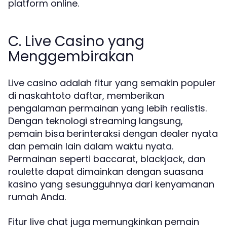
platform online.
C. Live Casino yang
Menggembirakan
Live casino adalah fitur yang semakin populer
di naskahtoto daftar, memberikan
pengalaman permainan yang lebih realistis.
Dengan teknologi streaming langsung,
pemain bisa berinteraksi dengan dealer nyata
dan pemain lain dalam waktu nyata.
Permainan seperti baccarat, blackjack, dan
roulette dapat dimainkan dengan suasana
kasino yang sesungguhnya dari kenyamanan
rumah Anda.
Fitur live chat juga memungkinkan pemain