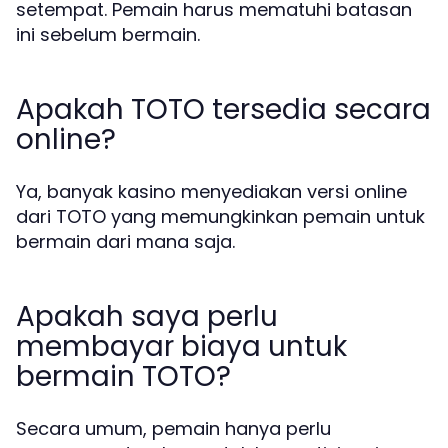
setempat. Pemain harus mematuhi batasan
ini sebelum bermain.
Apakah TOTO tersedia secara
online?
Ya, banyak kasino menyediakan versi online
dari TOTO yang memungkinkan pemain untuk
bermain dari mana saja.
Apakah saya perlu
membayar biaya untuk
bermain TOTO?
Secara umum, pemain hanya perlu