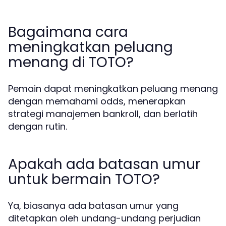
Bagaimana cara
meningkatkan peluang
menang di TOTO?
Pemain dapat meningkatkan peluang menang
dengan memahami odds, menerapkan
strategi manajemen bankroll, dan berlatih
dengan rutin.
Apakah ada batasan umur
untuk bermain TOTO?
Ya, biasanya ada batasan umur yang
ditetapkan oleh undang-undang perjudian