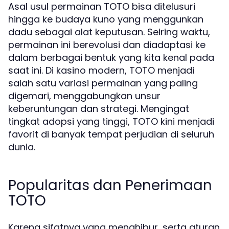
Asal usul permainan TOTO bisa ditelusuri
hingga ke budaya kuno yang menggunkan
dadu sebagai alat keputusan. Seiring waktu,
permainan ini berevolusi dan diadaptasi ke
dalam berbagai bentuk yang kita kenal pada
saat ini. Di kasino modern, TOTO menjadi
salah satu variasi permainan yang paling
digemari, menggabungkan unsur
keberuntungan dan strategi. Mengingat
tingkat adopsi yang tinggi, TOTO kini menjadi
favorit di banyak tempat perjudian di seluruh
dunia.
Popularitas dan Penerimaan
TOTO
Karena sifatnya yang menghibur, serta aturan