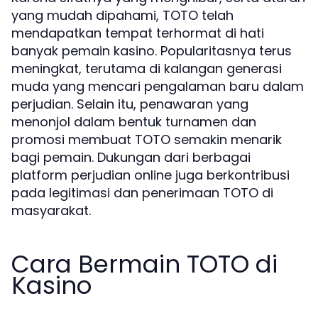
yang mudah dipahami, TOTO telah
mendapatkan tempat terhormat di hati
banyak pemain kasino. Popularitasnya terus
meningkat, terutama di kalangan generasi
muda yang mencari pengalaman baru dalam
perjudian. Selain itu, penawaran yang
menonjol dalam bentuk turnamen dan
promosi membuat TOTO semakin menarik
bagi pemain. Dukungan dari berbagai
platform perjudian online juga berkontribusi
pada legitimasi dan penerimaan TOTO di
masyarakat.
Cara Bermain TOTO di
Kasino