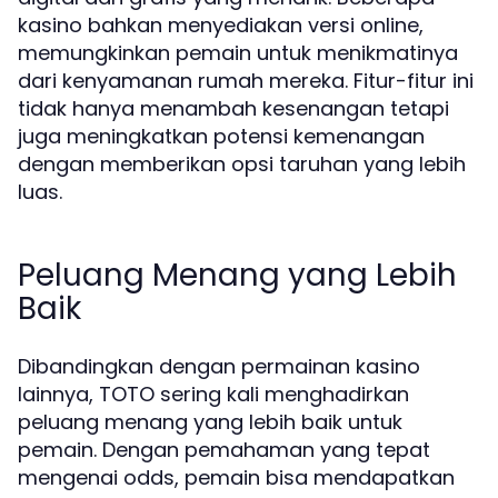
kasino bahkan menyediakan versi online,
memungkinkan pemain untuk menikmatinya
dari kenyamanan rumah mereka. Fitur-fitur ini
tidak hanya menambah kesenangan tetapi
juga meningkatkan potensi kemenangan
dengan memberikan opsi taruhan yang lebih
luas.
Peluang Menang yang Lebih
Baik
Dibandingkan dengan permainan kasino
lainnya, TOTO sering kali menghadirkan
peluang menang yang lebih baik untuk
pemain. Dengan pemahaman yang tepat
mengenai odds, pemain bisa mendapatkan