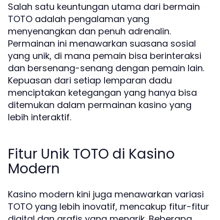
Salah satu keuntungan utama dari bermain
TOTO adalah pengalaman yang
menyenangkan dan penuh adrenalin.
Permainan ini menawarkan suasana sosial
yang unik, di mana pemain bisa berinteraksi
dan bersenang-senang dengan pemain lain.
Kepuasan dari setiap lemparan dadu
menciptakan ketegangan yang hanya bisa
ditemukan dalam permainan kasino yang
lebih interaktif.
Fitur Unik TOTO di Kasino
Modern
Kasino modern kini juga menawarkan variasi
TOTO yang lebih inovatif, mencakup fitur-fitur
digital dan grafis yang menarik. Beberapa